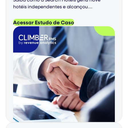
hotéis independentes e alcançou
crescimento consistente com o RMS da
Climber.
Acessar Estudo de Caso