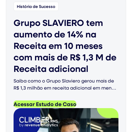
História de Sucesso
Grupo SLAVIERO tem
aumento de 14% na
Receita em 10 meses
com mais de R$ 1,3 M de
Receita adicional
Saiba como o Grupo Slaviero gerou mais de
R$ 1,3 milhão em receita adicional em menos
de um ano ao adotar o Revenue
Management System e o Autopilot da
Acessar Estudo de Caso
Climber.