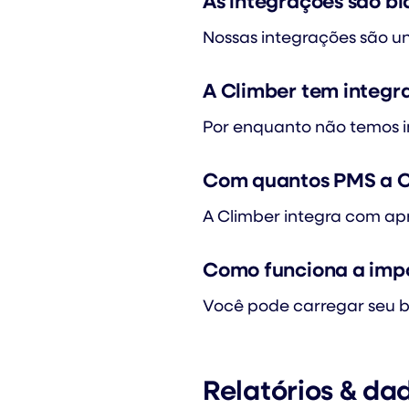
As integrações são b
Nossas integrações são un
A Climber tem integ
Por enquanto não temos i
Com quantos PMS a C
A Climber integra com a
Como funciona a impo
Você pode carregar seu 
Relatórios & da