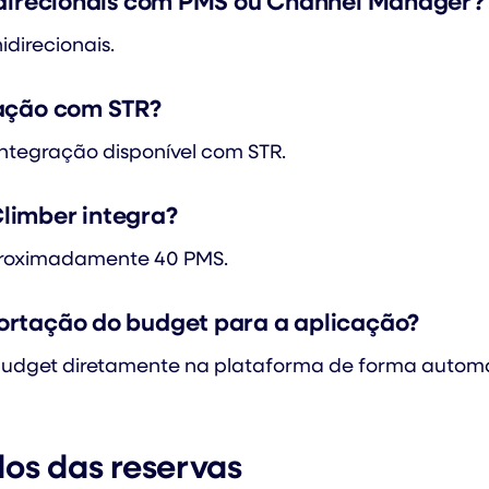
idirecionais com PMS ou Channel Manager?
idirecionais.
ração com STR?
ntegração disponível com STR.
limber integra?
proximadamente 40 PMS.
rtação do budget para a aplicação?
budget diretamente na plataforma de forma automá
dos das reservas