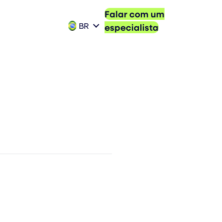
Falar com um
BR
especialista