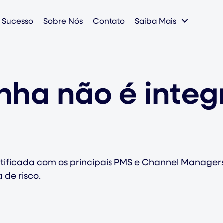
e Sucesso
Sobre Nós
Contato
Saiba Mais
enha não é integ
ertificada com os principais PMS e Channel Manage
 de risco.