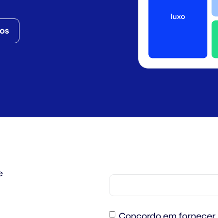
nos
e
Consent
Concordo em fornecer