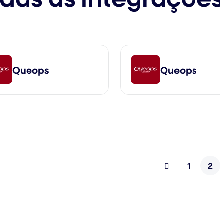
Queops
Queops
1
2