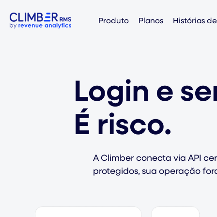
Produto
Planos
Histórias d
Login e s
É risco.
A Climber conecta via API c
protegidos, sua operação fora