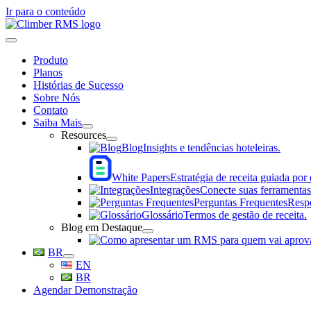
Ir para o conteúdo
Produto
Planos
Histórias de Sucesso
Sobre Nós
Contato
Saiba Mais
Resources
Blog
Insights e tendências hoteleiras.
White Papers
Estratégia de receita guiada por
Integrações
Conecte suas ferramentas 
Perguntas Frequentes
Respo
Glossário
Termos de gestão de receita.
Blog em Destaque
BR
EN
BR
Agendar Demonstração