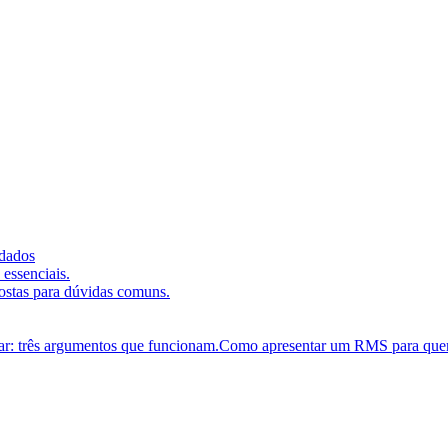
 dados
essenciais.
stas para dúvidas comuns.
Como apresentar um RMS para quem 